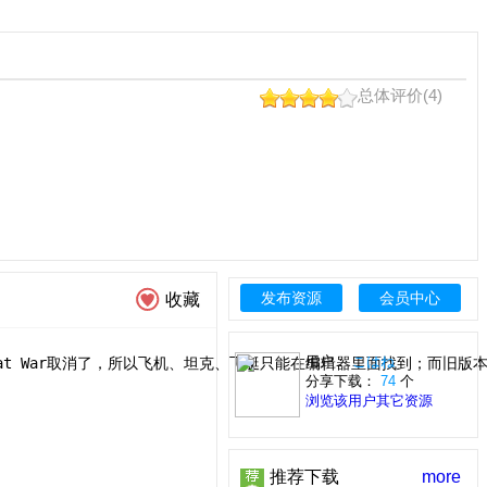
总体评价(4)
发布资源
会员中心
收藏
用户：
こはね
t War取消了，所以飞机、坦克、飞艇只能在编辑器里面找到；而旧版本的
分享下载：
74
个
浏览该用户其它资源
推荐下载
more