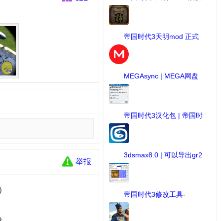
包 ...
[MOD作品] 下载：818 次
帝国时代3天明mod 正式
版1 ...
[MOD作品] 下载：798 次
MEGAsync | MEGA网盘
链接 ...
[软件] 下载：722 次
帝国时代3汉化包 | 帝国时
...
[游戏下载] 下载：712 次
3dsmax8.0 | 可以导出gr2
举报
...
[3d建模] 下载：677 次
）
帝国时代3修改工具-
AOE3ED ...
[MOD修改工具] 下载：676 次
载。