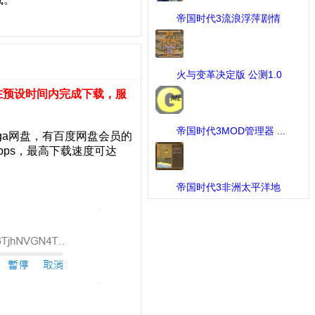
帝国时代3流浪浮萍剧情
战 ...
[MOD作品] 下载：649 次
火与变革决定版 公测1.0
...
[MOD作品] 下载：425 次
在预设时间内完成下载，服
帝国时代3MOD管理器 ...
ga网盘，有百度网盘会员的
[工具] 下载：379 次
ps，最高下载速度可达
帝国时代3非洲太平洋地
图 ...
[MOD作品] 下载：365 次