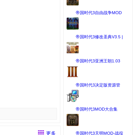
帝国时代3自由战争MOD
...
[MOD作品] 下载：2816 次
帝国时代3修改圣典V3.5 |
...
[MOD修改工具] 下载：1064
次
帝国时代3亚洲王朝1.03
版 ...
[工具] 下载：1031 次
帝国时代3决定版资源管
理 ...
[帝国时代III 决定版] 下载：
990 次
帝国时代3MOD大合集
（包含 ...
[MOD作品] 下载：834 次
更多
帝国时代3天明MOD-战役