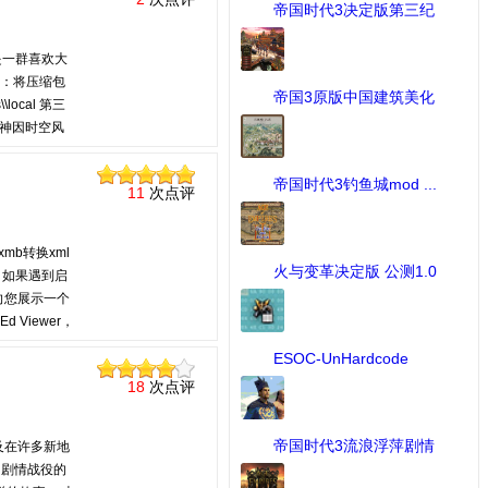
帝国时代3决定版第三纪
元M ...
[帝国时代III 决定版] 下载：
253 次
D是一群喜欢大
法：将压缩包
帝国3原版中国建筑美化
\local 第三
补 ...
[MOD作品] 下载：64 次
诸神因时空风
的发展呈现出
特色：拥有完
帝国时代3钓鱼城mod ...
11
次点评
[MOD作品] 下载：75 次
mb转换xml
火与变革决定版 公测1.0
。 如果遇到启
...
[MOD作品] 下载：425 次
项目 我想向您展示一个
Viewer，
语法。 在文
ESOC-UnHardcode
BAR存档中搜
Patch 2. ...
[MOD修改工具] 下载：53 次
18
次点评
帝国时代3流浪浮萍剧情
及在许多新地
战 ...
出剧情战役的
[MOD作品] 下载：649 次