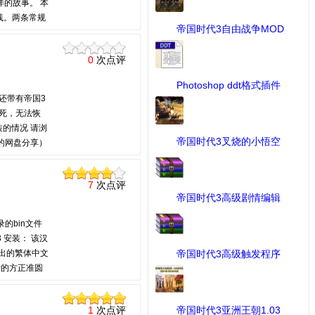
的故事。 本
线。两条常规
帝国时代3自由战争MOD
—3.姆阿保卫
...
[MOD作品] 下载：2816 次
选择杀回中国还是
0
次点评
Photoshop ddt格式插件
的还带有帝国3
...
[MOD修改工具] 下载：69 次
卡死，无法恢
安装的情况 请浏
帝国时代3叉烧的小悟空
0提供的网盘分享）
UI ...
破解过程与圣典
[UI] 下载：72 次
所有文件”】
7
次点评
帝国时代3高级剧情编辑
器 ...
[剧情战役] 下载：174 次
的bin文件
 安装： 该汉
出的繁体中文
帝国时代3高级触发程序
行的方正准圆
...
[剧情战役] 下载：72 次
用最小CD镜
》、《现代英
1
次点评
帝国时代3亚洲王朝1.03