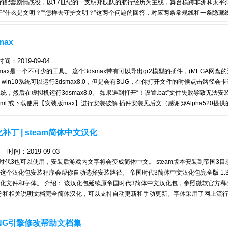
的配套剧情战役，以17世纪的一支明郑舰队的航行经历为主线，舞台横跨非洲和太平洋
“什么是文明？”“怎样去守护文明？”这两个问题的回答，对应两条常规线和一条隐藏
1.1——1.2——1.彭湖战役——2.1——2.2——2.新几内亚登陆战——3.1——3.2—
—5.2——5.津巴布韦攻防战——6.1——6.扎莫林挺进行动——7.1 7.1的结尾会让你
max
2019-09-04
ax是一个不可少的工具。 这个3dsmax带有可以导出gr2模型的插件，(MEGA网盘
注：win10系统可以运行3dsmax8.0，但是会有BUG，在你打开文件的时候点击路径会
装XP系统，然后在虚拟机运行3dsmax8.0。 如果遇到打开“！设置.bat”文件失败导致无法
d-523-1-1.html 或下载使用【安装版max】进行安装破解 插件安装见后文（感谢@Alpha52
路下一步 按图上所示进行填写【红线方框处需打上勾】并继续下一步直到安装完成 序列号
版内文件全选】复制-粘贴到安装版安装路径下【对于跳出的文件替换选项 选择“跳过
补丁 | steam简体中文汉化
间：2019-09-03
时代3也可以使用，安装后游戏内文字将会变成简体中文。 steam版本安装到帝国3目录
个汉化包安装程序会帮你自动选择安装路径。 帝国时代3简体中文汉化包完全版 1.3
化文件和字体。 介绍： 该汉化包延续原帝国时代3简体中文汉化包，参照微软官方释
分和相关说明文档完全简体汉化，可以支持自动更新和手动更新。字体采用了网上流
都会对固有名词、用词手法和细节错误进行修正，并且使之适合于ESO/IP对战（请使
人名翻译方法参照原帝国时代2－征服者（简体中文汉化包SR-2）、大陆版的《辞海
ANG引擎修改帮助文档集