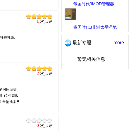
帝国时代3MOD管理器 ...
[工具] 下载：379 次
1
次点评
帝国时代3非洲太平洋地
图 ...
[MOD作品] 下载：365 次
供独特升级。
最新专题
more
暂无相关信息
2
次点评
技的时间缩短
学时代,但是改
为零 食物成本从
0
次点评