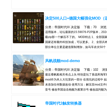
决定500人口+德国大幅强化MOD（适用
分类：帝国时代III 决定版 下载：70 浏览：19
适用版本，论坛最新的15.59076-P2P版本
载zip那一个解压不了的。 MOD特点 1、全部
国家还有额外科技加成，可以更多。 2、全部兵
部分单位主要是建造限制增加，如马车农夫50个
堡垒配合卡片无限传，每次加1上限就是无限），
3、中国及德国大幅度强化 3.1卡片整合及机
风帆战舰mod-demo
造上限后后期经济上限最高。然后就是...
分类：帝国时代III 决定版 下载：102 浏览：2
最近看帆船相关有点上头 特别是玩了拿战和海军行
mod作为本人大坑里的一部分 在填坑的过程中 姑
未添加任何数据改动 使用方法：解压至mod文件
亚号 修改帝国迫击炮舰为索莱尔号 修改战列舰为胜利
帝国时代3触发转换器