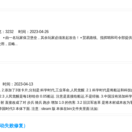
232 时间：2023-04-26
 • 由一名玩家保卫堡垒，其余玩家必须发起攻击！ • 贸易路线、指挥哨和司令部提
用，后略...
：2023-04-13
 2.添加了3张卡片,分别是:科学时代,工业革命,人民觉醒. 2.1 科学时代是将船运和科
% 2.3 人民觉醒是每1秒给你 0.05船运. 注意是直接给船运,不是经验. 3.中国没有添加科
齐射 直接改成了对 步兵 骑兵 跑步 增加 1.0 的伤害. 3.2 旧汉军改革 是将木材成本改
国时代3 本体下面. 注意 : steam 版 本体在bin文件夹里面 比如:
 Empires 3\\bin PS：安装好后 请去主城 新加卡片那里获取。 ...
器启动失败修复）