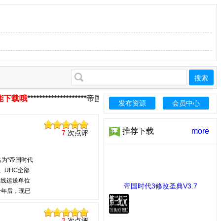
搜索
*******************帝国论坛资源下载中心****************
发布资源
会员中心
推荐下载
more
7
次点评
名为“帝国时代
g、UHC全部
路线运送单位
帝国时代3修改圣典V3.7
一年后，现已
[2 ...
[MOD修改工具] 下载：109 次
版共用一套代
、电梯导航、
2
次点评