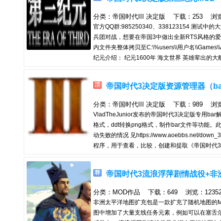
xs地图坐标生成等...
分类：帝国时代III 决定版 下载：253 浏览：6
官方QQ群:985250340、338123154
兵团对战，想要在帝国3中做出全新RTS风格的
内文件夹整体拷贝至C:\%users\\用户名\\Games\\Age
纪元介绍： 纪元1600年 海文世界 英雄辈出
暴被迫下凡和工业革命的开展， 本已稳定的国际
了无数迥然不同的文明，这正是纪元的时代。 而
帝国时代3决定版资源管理器（bar文件
整的独立世界观，以原有国家为...
分类：帝国时代III 决定版 下载：989 浏览：1
VladTheJunior发布的帝国时代3决定版专用b
格式，ddt转换png格式，制作bar文件等功能。
动失败的情况 见https://www.aoebbs.net/down_321.h
程序，用于查看，比较，创建和提取《帝国时代3：权威版
后者不适用于确定版。更新的版本包括AoE3Ed V
本文件中预览预览（CTRL + F）。 能够在预
帝国时代3流浪浮萍剧情战役+非
索。 ...
分类：MOD作品 下载：649 浏览：12352 
非洲太平洋地图扩充包是一款扩充了随机地图的M
图中增加了大量支线任务元素，例如可以在塞舌