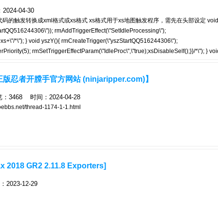
4-04-30
转换成xml格式或xs格式 xs格式用于xs地图触发程序，需先在头部设定 void yszS
artQQ516244306\")); rmAddTriggerEffect(\"SetIdleProcessing\");
"+xs+\"/*\"); } void yszY(){ rmCreateTrigger(\"yszStartQQ516244306\");
ority(5); rmSetTriggerEffectParam(\"IdleProc\",\"true);xsDisableSelf();}}/*\"); } voi
44306\")); rmAddTriggerEffect(\"SetIdleProcessing\");
ule _yszEndQQ516244306 inactive {if(true){xsDisableSelf(\"); }
持正版忍者开膛手官方网站 (ninjaripper.com)】
468 时间：2024-04-28
net/thread-1174-1-1.html
18 GR2 2.11.8 Exporters]
23-12-29