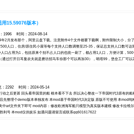
15.59076版本）
96 时间：2024-08-14
，2024年2月发布那个，阿里云盘下载。注意附件4个文件都要下载啊，附件限制大小，分
国家500人口，住房/原住民小屋等每个支持人口数调整至25-35，保证总支持人口数可达
种人口占用为1，包括原来个别不占人口的也统一刷了，都占用1人口，方便计算，50
（通过打开日耳曼农夫就是磨坊招马车你那个可以再加30），哨塔99，堡垒工厂可以
领事馆可以10个（但是同时结盟国家还是只能选一个，只是方便爆兵），军舰每种可以1
制调整 重头戏来了，其实我做这个MOD一方面是我爱玩后期，然后德国有马车农民一个
292 时间：2024-05-14
动之后更甚 回头看帝国里的船 根本看不下去 所以决心整改一下帝国时代3原有的船
且先整理个demo版本单独发布 本mod基于帝国时代3决定版 原版不可使用 本mod纯
夹中art文件夹下即可 mod内容：修改欧洲海军船只模型为真实版本建模 修改卡拉维
号 本mod仅供娱乐 如遇问题请留言或联系qq601617622