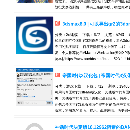
感觉来。 流浪浮萍剧情战役是非洲太平洋地图包
战役为多线剧情，一共有三条故事线，根据你对于
线的分界点是关卡7.1 在7.1之前，关卡的顺序是： 
战——4.1——4.2——4.逃离帕泰岛——5.1—
3dsmax8.0 | 可以导出gr2的3ds
流亡汤加 ...
分类：3d建模 下载：672 浏览：5243 时间：
如果你想在帝国时代3制作自己的模型，那么3dsm
专用的贴图脚本，百度云懒得再次上传了.....) 
复。个人推荐使用VMware Workstation安
览本帖https://www.aoebbs.net/threa
安装版安装方式：解压 运行Setup.exe 一
相同 安装并破解好之后准备一个解压版 将【解压
帝国时代3汉化包 | 帝国时代3汉化
max8及帝国插件即...
分类：游戏下载 下载：712 浏览：19485 时
可用与帝国时代3steam版汉化，其他版本的帝国
夹，其他版本的帝国3只需要安装到目录，另外，这
化包含帝国世代3原版和两个资料片的简体中文汉
版本，将游戏的界面、提示、战役剧情、历史部
简体，对ESO部分字体进行了修正。 每个新版本
像以避免对战时的文件校对错误）。 固有名词和
神话时代决定版18.12962附带的B
汉辞典》、《美国传...