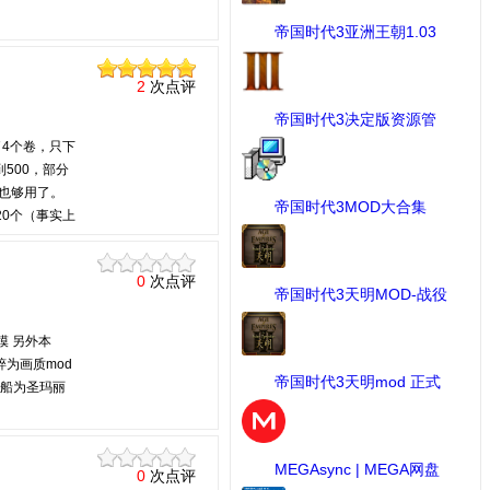
帝国时代3亚洲王朝1.03
版 ...
[工具] 下载：1031 次
2
次点评
帝国时代3决定版资源管
理 ...
[帝国时代III 决定版] 下载：
了4个卷，只下
989 次
到500，部分
0也够用了。
帝国时代3MOD大合集
20个（事实上
（包含 ...
[MOD作品] 下载：834 次
0-15艘。
顶俩，增加制
0
次点评
帝国时代3天明MOD-战役
包 ...
[MOD作品] 下载：818 次
模 另外本
粹为画质mod
帝国时代3天明mod 正式
尔船为圣玛丽
版1 ...
[MOD作品] 下载：798 次
MEGAsync | MEGA网盘
0
次点评