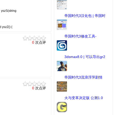
链接 ...
[软件] 下载：722 次
(string
帝国时代3汉化包 | 帝国时
...
[游戏下载] 下载：712 次
d yszZ() {
帝国时代3修改工具-
AOE3ED ...
0
次点评
[MOD修改工具] 下载：676 次
3dsmax8.0 | 可以导出gr2
...
[3d建模] 下载：672 次
帝国时代3流浪浮萍剧情
战 ...
[MOD作品] 下载：649 次
0
次点评
火与变革决定版 公测1.0
...
[MOD作品] 下载：425 次