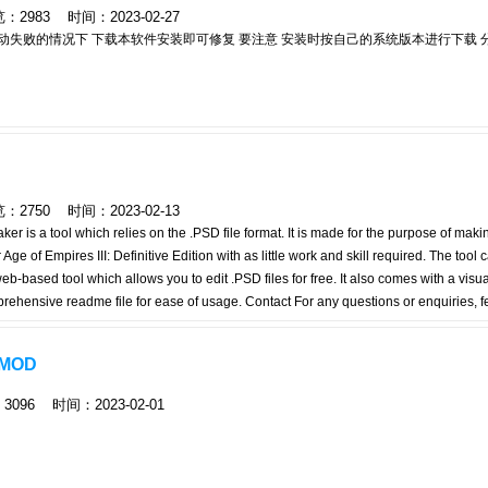
983 时间：2023-02-27
到如图启动失败的情况下 下载本软件安装即可修复 要注意 安装时按自己的系统版本进行下载
750 时间：2023-02-13
ker is a tool which relies on the .PSD file format. It is made for the purpose of makin
 Age of Empires III: Definitive Edition with as little work and skill required. The tool
based tool which allows you to edit .PSD files for free. It also comes with a visu
mprehensive readme file for ease of usage. Contact For any questions or enquiries, fe
diums listed below: Discord: @EmpAhmadK#9589 原网站：https://aoe3de-
歌下载需要科学上网）
MOD
96 时间：2023-02-01