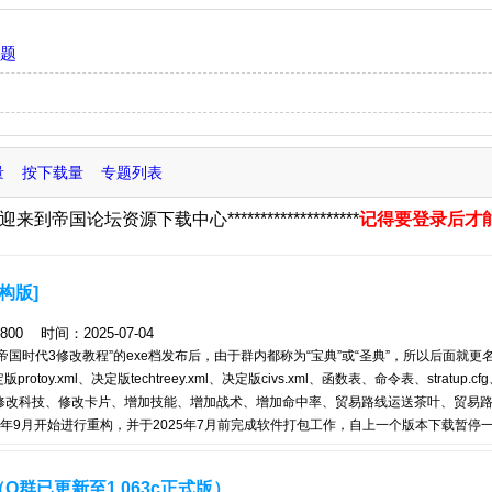
题
量
按下载量
专题列表
资源下载中心********************
记得要登录后才能下载哦
*
构版]
 时间：2025-07-04
国时代3修改教程”的exe档发布后，由于群内都称为“宝典”或“圣典”，所以后面就更
.xml、决定版techtreey.xml、决定版civs.xml、函数表、命令表、stratup.cf
修改科技、修改卡片、增加技能、增加战术、增加命中率、贸易路线运送茶叶、贸易
4年9月开始进行重构，并于2025年7月前完成软件打包工作，自上一个版本下载暂停
了原本支持可视化目录编辑的傻瓜式工具，转而采用自制的UI框架。由于软件版与网页
外，在功能和内容上保持一致。在功能层面上，新增了代码高亮、悬浮窗打开链接页面
Q群已更新至1.063c正式版）