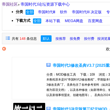
帝国社区
»
帝国时代3论坛资源下载中心
分类
全部
帝国时代Ⅲ
软件
帝国时代III 决定版
专
下载方式
全部
本站下载
MEGA网盘
百度网盘
共有
148
条信息
默认
按推荐
按免费
按付费
按浏览
欢迎来到帝国论坛
帝国时代3修改圣典V3.7 [2025重
分类：MOD修改工具 下载：109 浏览：3800
本教程原本是叫“帝国时代3修改教程”，早期版本帝
3修改圣典”了。圣典包含了各种参考资料（如决定版protoy
都为双语文档），以及各种修改（如新增单位、
以及新领事馆盟友、创建地图等）。 圣典自202
正式发布新的3.7版本！在软件架构方面，舍弃
码，因此当前发布的软件版与网页版除UI界面
帝国时代3决定版第三纪元MOD（