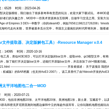
528 时间：2023-04-26
 测试中的大型决定版模组，我们做出了很多新奇和有意思的玩法，欢迎大家下载试玩。 本MO
爱好者们的兴趣之作，MOD中一些美术资源来自互联网，仅做学习交流之用。安装方
 of Empires 3 DE\\一串数字（你的steamID，例如76561198212726208）\\mods\
的大航海时代走向末期， 世界被基本瓜分完毕， 帝国主义最疯狂的时代即将到来， 随着
秩序再次被混乱所取代。 原本被时间之壁封锁的大陆忽然相互联通，数万年完全隔离
我们正在见证的， 便是这么一个充满着财富、冲突、杀戮、绝望与希望的时代 模组
提取器、决定版解包工具）-Resource Manager v.0.4
4095 时间：2020-10-16
ar解包工具，类似AOE3ED，可以打开决定版的bar文件，提取xmb、gr2模型文件，有将x
此外，除了能打开决定版bar文件，还能打开原版bar文件，并且添加了ctrl+f搜索功能
tml ---------------------------------------------------------- 开发者描述： 关于该
》的BAR档案（也支持AoE3 2007）。该工具替代了由Ykkrosh开发的AoE3Ed 
iewer中的所有（x）功能以及新功能： 预览： 预览文本文件（xml，xs）时突出显示
览中缩放图像。 条目表： 按文件格式分组（可选）。 按名称，大小，创建日期排序。 在
洲太平洋地图包二合一MOD
时间：2020-07-21
OD，包括非洲地图20张、太平洋地图20张、美洲地图1张，新土著、宝藏若干，以
尔群岛和密克罗尼西亚跑到地图边缘和中立的海盗作战等等，让你玩随机地图也能玩