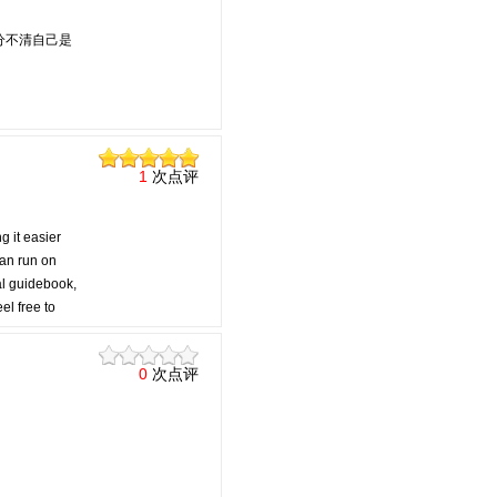
 分不清自己是
1
次点评
g it easier
 can run on
al guidebook,
el free to
0
次点评