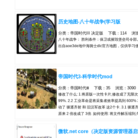
历史地图-八十年战争(学习版
分类：帝国时代III 决定版 下载：114 浏览：3
八十年战争： 胜利条件：保卫或摧毁堡垒司令部。
出自aoe3de地中海骑士dlc官方地图，仅供学习使
帝国时代3-科学时代mod
分类：帝国时代Ⅲ 下载：35 浏览：3090 时间
修改了什么: 1.将原版一次性卡片,修改成了无限次.
99%. 2.2 工业革命是将采集者效率提高到 600
动了 驱逐齐射 和 旧汉军改革 这2个卡. 3.1 驱逐
原来 2 倍改成了 3倍. 如何使用: 将文件解压缩到,帝
...\\Steam\\steamapps\\common\\Age Of
微软.net core（决定版资源管理