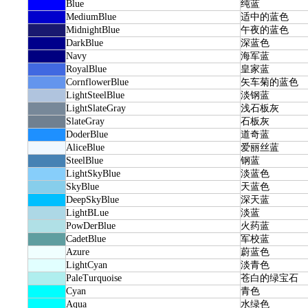
Blue
纯蓝
MediumBlue
适中的蓝色
MidnightBlue
午夜的蓝色
DarkBlue
深蓝色
Navy
海军蓝
RoyalBlue
皇家蓝
CornflowerBlue
矢车菊的蓝色
LightSteelBlue
淡钢蓝
LightSlateGray
浅石板灰
SlateGray
石板灰
DoderBlue
道奇蓝
AliceBlue
爱丽丝蓝
SteelBlue
钢蓝
LightSkyBlue
淡蓝色
SkyBlue
天蓝色
DeepSkyBlue
深天蓝
LightBLue
淡蓝
PowDerBlue
火药蓝
CadetBlue
军校蓝
Azure
蔚蓝色
LightCyan
淡青色
PaleTurquoise
苍白的绿宝石
Cyan
青色
Aqua
水绿色