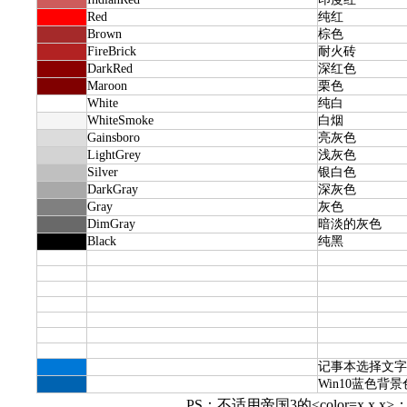
Red
纯红
Brown
棕色
FireBrick
耐火砖
DarkRed
深红色
Maroon
栗色
White
纯白
WhiteSmoke
白烟
Gainsboro
亮灰色
LightGrey
浅灰色
Silver
银白色
DarkGray
深灰色
Gray
灰色
DimGray
暗淡的灰色
Black
纯黑
记事本选择文字
Win10蓝色背景
PS：不适用帝国3的<color=x,x,x>；因