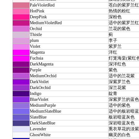
PaleVioletRed
苍白的紫罗兰红
HotPink
热情的粉红
DeepPink
深粉色
MediumVioletRed
适中的紫罗兰红
Orchid
兰花的紫色
Thistle
蓟
plum
李子
Violet
紫罗兰
Magenta
洋红
Fuchsia
灯笼海棠(紫红色
DarkMagenta
深洋红色
Purple
紫色
MediumOrchid
适中的兰花紫
DarkVoilet
深紫罗兰色
DarkOrchid
深兰花紫
Indigo
靛青
BlueViolet
深紫罗兰的蓝色
MediumPurple
适中的紫色
MediumSlateBlue
适中的板岩暗蓝
SlateBlue
板岩暗蓝灰色
DarkSlateBlue
深岩暗蓝灰色
Lavender
熏衣草花的淡紫
GhostWhite
幽灵的白色