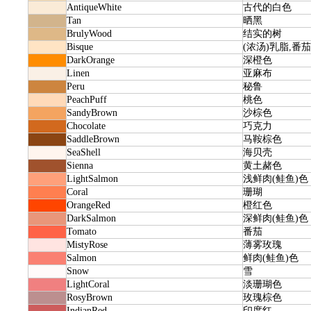
AntiqueWhite
古代的白色
Tan
晒黑
BrulyWood
结实的树
Bisque
(浓汤)乳脂,番
DarkOrange
深橙色
Linen
亚麻布
Peru
秘鲁
PeachPuff
桃色
SandyBrown
沙棕色
Chocolate
巧克力
SaddleBrown
马鞍棕色
SeaShell
海贝壳
Sienna
黄土赭色
LightSalmon
浅鲜肉(鲑鱼)色
Coral
珊瑚
OrangeRed
橙红色
DarkSalmon
深鲜肉(鲑鱼)色
Tomato
番茄
MistyRose
薄雾玫瑰
Salmon
鲜肉(鲑鱼)色
Snow
雪
LightCoral
淡珊瑚色
RosyBrown
玫瑰棕色
IndianRed
印度红