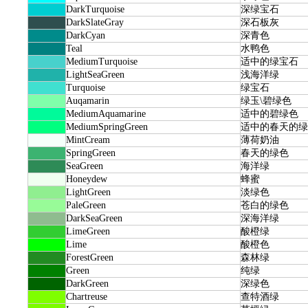
DarkTurquoise
深绿宝石
DarkSlateGray
深石板灰
DarkCyan
深青色
Teal
水鸭色
MediumTurquoise
适中的绿宝石
LightSeaGreen
浅海洋绿
Turquoise
绿宝石
Auqamarin
绿玉\碧绿色
MediumAquamarine
适中的碧绿色
MediumSpringGreen
适中的春天的绿
MintCream
薄荷奶油
SpringGreen
春天的绿色
SeaGreen
海洋绿
Honeydew
蜂蜜
LightGreen
淡绿色
PaleGreen
苍白的绿色
DarkSeaGreen
深海洋绿
LimeGreen
酸橙绿
Lime
酸橙色
ForestGreen
森林绿
Green
纯绿
DarkGreen
深绿色
Chartreuse
查特酒绿