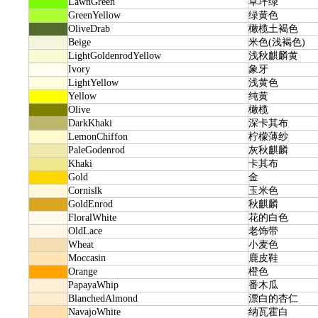
LawnGreen
草坪绿
GreenYellow
绿黄色
OliveDrab
橄榄土褐色
Beige
米色(浅褐色)
LightGoldenrodYellow
浅秋麒麟黄
Ivory
象牙
LightYellow
浅黄色
Yellow
纯黄
Olive
橄榄
DarkKhaki
深卡其布
LemonChiffon
柠檬薄纱
PaleGodenrod
灰秋麒麟
Khaki
卡其布
Gold
金
Cornislk
玉米色
GoldEnrod
秋麒麟
FloralWhite
花的白色
OldLace
老饰带
Wheat
小麦色
Moccasin
鹿皮鞋
Orange
橙色
PapayaWhip
番木瓜
BlanchedAlmond
漂白的杏仁
NavajoWhite
纳瓦霍白