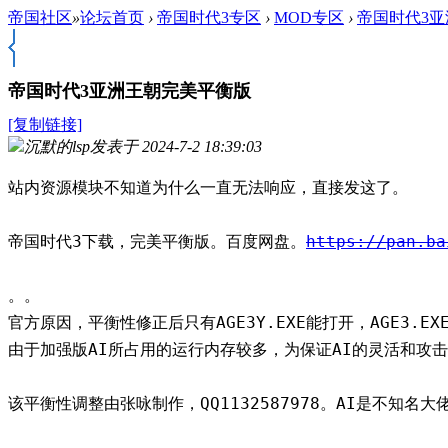
帝国社区
»
论坛首页
›
帝国时代3专区
›
MOD专区
›
帝国时代3
帝国时代3亚洲王朝完美平衡版
[复制链接]
沉默的lsp
发表于 2024-7-2 18:39:03
站内资源模块不知道为什么一直无法响应，直接发这了。
帝国时代3下载，完美平衡版。百度网盘。
https://pan.ba
。。
官方原因，平衡性修正后只有AGE3Y.EXE能打开，AGE3.EXE
由于加强版AI所占用的运行内存较多，为保证AI的灵活和攻击
该平衡性调整由张咏制作，QQ1132587978。AI是不