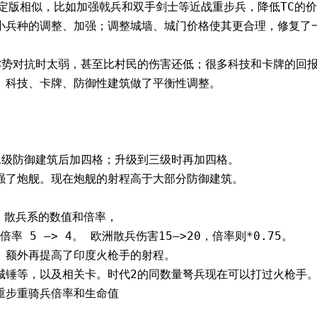
决定版相似，比如加强戟兵和双手剑士等近战重步兵，降低TC的
小兵种的调整、加强；调整城墙、城门价格使其更合理，修复了
劣势对抗时太弱，甚至比村民的伤害还低；很多科技和卡牌的回
、科技、卡牌、防御性建筑做了平衡性调整。
二级防御建筑后加四格；升级到三级时再加四格。
强了炮舰。现在炮舰的射程高于大部分防御建筑。
、散兵系的数值和倍率，
率 5 —> 4。 欧洲散兵伤害15—>20，倍率则*0.75。
。额外再提高了印度火枪手的射程。
城锤等，以及相关卡。时代2的同数量弩兵现在可以打过火枪手
反重步重骑兵倍率和生命值