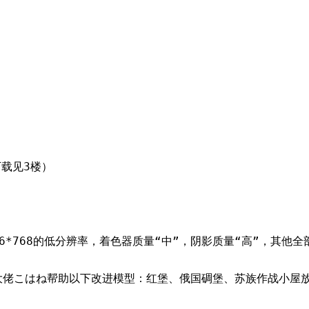
下载见3楼）
*768的低分辨率，着色器质量“中”，阴影质量“高”，其他全
。论坛大佬こはね帮助以下改进模型：红堡、俄国碉堡、苏族作战小