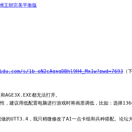
亚洲王朝完美平衡版
idu.com/s/1b-oN2cAgxgDBhl9H4_Mx1w?pwd=7693
（
和AGE3X.EXE都无法打开。
性，建议用低配置电脑进行游戏时将画质调低，比如：选择1366
知名大佬做的UTT3.4，我只稍微修改了AI一点卡组和兵种搭配