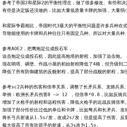
参考了帝国2和星际2的平衡性理念，做了很多修改。有些和
有些是决定版还没做的，比如大量低质量卡牌的加强，大量弱
和星际争霸相比，帝国时代3最大的平衡性问题是许多兵种在
导致能使用的卡牌和兵种往往只有固定几种。所以对大量兵种
参考AOE2，把鹰炮定位成投石车，
迫击炮定位成投石机，因此提高炮塔的射程，加强了迫击炮。
现在哨塔、碉堡、作战小屋的初始射程降低了4格，但升级到
降低了所有防御建筑的反舰射程，提高了部分战舰的射程，加
参考sc2兵种的伤害和倍率关系，调整了长矛兵系、龙骑兵系
举例：欧洲长矛兵伤害8 —> 12 ，但倍率*0.8，比如反骑兵倍
增加了火枪手的射程和远程伤害，降低火枪手的近战反骑倍率
加强了部分性价比过低的单位和卡牌，比如弩兵和长矛兵、攻
将长弓兵射速从1.5s/发，改成2s/发；但是提高了伤害、
极大提高了所有吹箭手的射速，从3s改为1.5s。