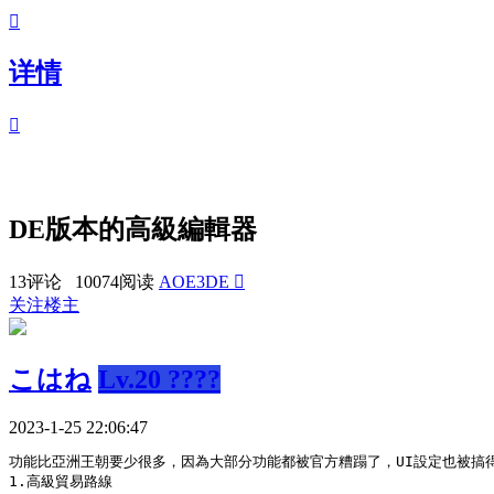

详情

DE版本的高級編輯器
13评论 10074阅读
AOE3DE

关注楼主
こはね
Lv.20 ????
2023-1-25 22:06:47
功能比亞洲王朝要少很多，因為大部分功能都被官方糟蹋了
，UI設定也被搞
1.高級貿易路線