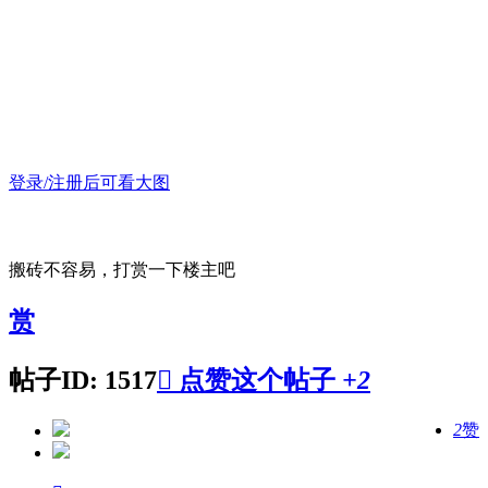
登录/注册后可看大图
搬砖不容易，打赏一下楼主吧
赏
帖子ID: 1517

点赞这个帖子
+2
2
赞