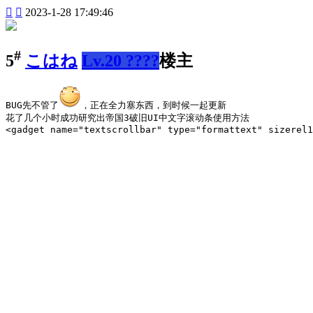


2023-1-28 17:49:46
#
5
こはね
Lv.20 ????
楼主
BUG先不管了
，正在全力塞东西，到时候一起更新
花了几个小时成功研究出帝国3破旧UI中文字滚动条使用方法
<gadget name="textscrollbar" type="formattext" sizerel1