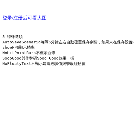
登录/注册后可看大图
5.特殊選項
AutoSaveScenario每隔5分鐘左右自動覆蓋保存劇情，如果未在保存設置
showFPS顯示幀率
NoHitPointBars不顯示血條
SoooGood與作弊碼Sooo Good效果一樣
NoFloatyText不顯示建造經驗值與擊殺經驗值