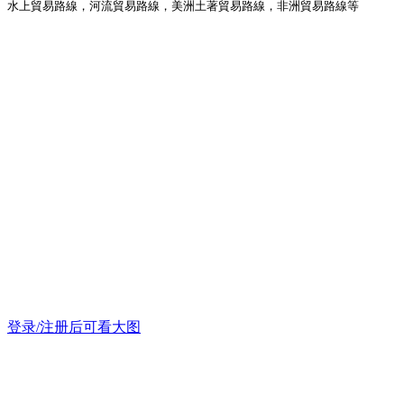
水上貿易路線，河流貿易路線，美洲土著貿易路線，非洲貿易路線等
登录/注册后可看大图