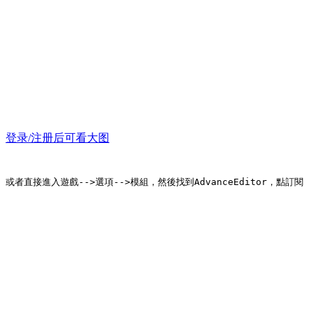
登录/注册后可看大图
或者直接進入遊戲-->選項-->模組，然後找到AdvanceEditor，點訂閱