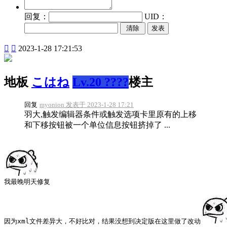
回复：
UID：
发表


2023-1-28 17:21:53
地板
こはね
Lv.20 ????
楼主
回复
myonion 发表于 2023-1-28 17:21
羽大,触发编辑器条件或触发选项卡里原有的上移
和下移按钮被一个单位信息按钮挤掉了 ...
我最晚明天修复
因为xml文件差异大，不好比对，结果没想到决定版在这里做了改动