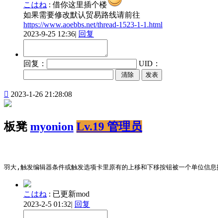
こはね
:
借你这里插个楼
如果需要修改默认贸易路线请前往
https://www.aoebbs.net/thread-1523-1-1.html
2023-9-25 12:36
|
回复
回复：
UID：
发表

2023-1-26 21:28:08
板凳
myonion
Lv.19 管理员
羽大,触发编辑器条件或触发选项卡里原有的上移和下移按钮被一个单位信息
こはね
:
已更新mod
2023-2-5 01:32
|
回复